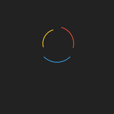
Capacitan prestadores de servicios turísticos en
Ures
ás de 115 años de
Gobierno condona adeudos y
cia operativa
otorga descuentos en
créditos a productores del
 2026
campo
julio 17, 2026