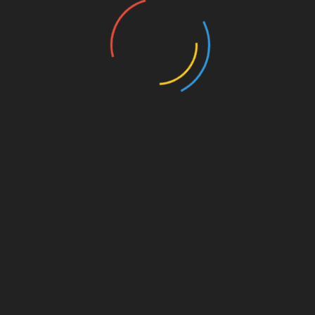
dos los derechos reservados Editorial Imágenes de Sonora 20
na gracias a WordPress
|
Tema: Refined Magazine de
Candid 