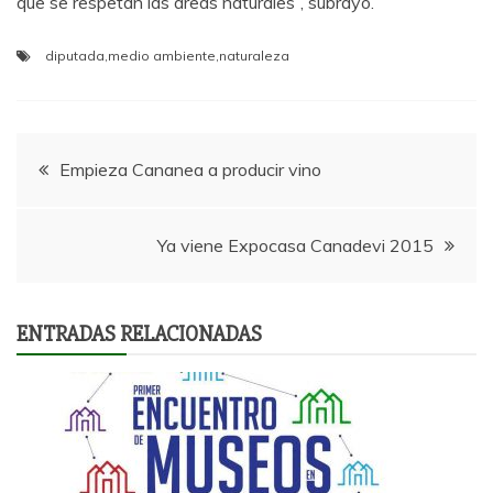
que se respetan las áreas naturales”, subrayó.
diputada
,
medio ambiente
,
naturaleza
Navegación
Empieza Cananea a producir vino
de
Ya viene Expocasa Canadevi 2015
entradas
ENTRADAS RELACIONADAS