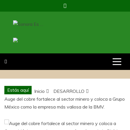
Saltar
al
contenido
SONORA ES …
REVISTA SONORAES…
Estás aquí
Inicio
DESARROLLO
Auge del cobre fortalece al sector minero y coloca a Grupo
México como la empresa más valiosa de la BMV.