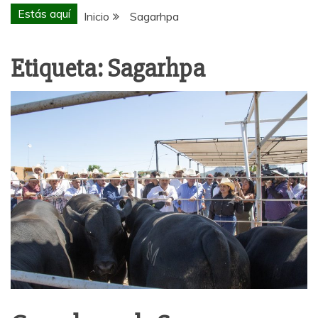
Estás aquí
Inicio
Sagarhpa
Etiqueta:
Sagarhpa