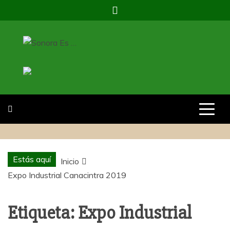
Saltar
al
contenido
SONORA ES …
REVISTA SONORAES…
Estás aquí
Inicio
Expo Industrial Canacintra 2019
Etiqueta:
Expo Industrial