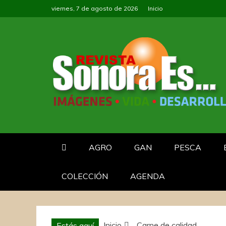
Saltar
viernes, 7 de agosto de 2026
Inicio
al
contenido
SONORA ES 
REVISTA SONORAES…
AGRO
GAN
PESCA
COLECCIÓN
AGENDA
Inicio
Carne de calidad
Estás aquí