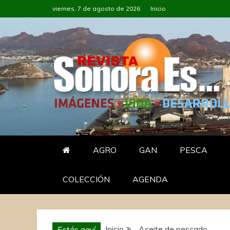
Saltar
viernes, 7 de agosto de 2026
Inicio
al
contenido
SONORA ES 
REVISTA SONORAES…
AGRO
GAN
PESCA
COLECCIÓN
AGENDA
Inicio
Aceite de pescado
Estás aquí