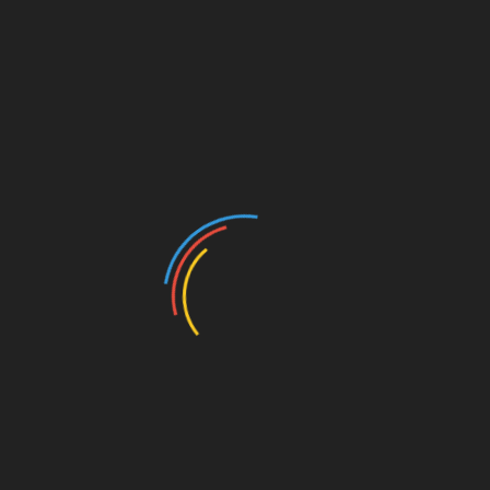
Alimentaria Food Show 2018
mayo 30, 2018
Editor-
El encuentro de negocios del ramo más importante de
Latinoamérica Del 14 al 16 de agosto próximo se llevará a
cabo la tercera edición de
Leer más
API cierra con cifras récord
en tráfico internacional